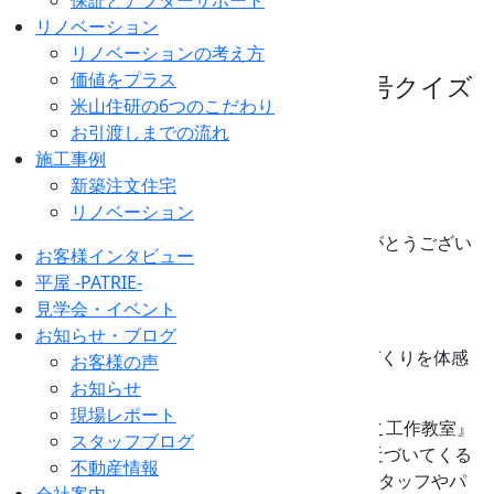
保証とアフターサポート
住研通信』＆６月号クイズの答え！
リノベーション
スタッフブログ
2026.07.01
リノベーションの考え方
価値をプラス
『７月号米山住研通信』＆６月号クイズ
米山住研の6つのこだわり
の答え！
お引渡しまでの流れ
施工事例
新築注文住宅
リノベーション
『７月号米山住研通信』もご覧いただきありがとうござい
お客様インタビュー
ます！
平屋 -PATRIE-
見学会・イベント
1枚目は…
お知らせ・ブログ
※～木と触れ合い、世界でたった一つのモノづくりを体感
お客様の声
する～
お知らせ
現場レポート
をテーマとした毎年夏の恒例！第24回『おやこ工作教室』
スタッフブログ
の大イベントがやってきます！！この時期が近づいてくる
不動産情報
と、「今年はどんな作品なんだろう⁉」ってスタッフやパ