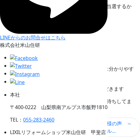
当選者の中から毎月3名に嬉しいプレゼントが当選するか
※【６月号クイズの答え】はこちら
⇩ ⇩ ⇩
LINEからのお問合せはこちら
株式会社米山住研
返信をいただきありがとうございます。今回は分かりやす
かったですね(^_-)-☆
当選者の発表は発送をもって代えさせていただきます
本社
７月のクイズにも是非ご参加ください(^_^)/お待ちしてま
〒400-0222 山梨県南アルプス市飯野1810
す！
TEL：
055-283-2460
お引き渡し完了
スタッフブロ
お客様の声 ～
＾＾＜...
グ一覧
南アル...
LIXILリフォームショップ米山住研 甲斐店