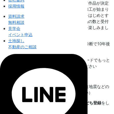
会社案内
ートナーさん達もソワソワしています→そして作品が決定
採用情報
すると、大工さん達も作業場で汗して木材の加工が始まり
ます！→加工の作業と共に、この頃は小学校をはじめとす
資料請求
る皆さまの受付が開始します→スタッフは作品の数と受付
無料相談
とをまとめて→皆さまを迎え一緒に最高の夏を楽しみまし
見学会
ょう！
イベント申込
土地探し
※『屋根外壁塗装キャンぺーン(住まいの健康診断で10年後
不動産のご相談
の安心を！』
※『リフォーム感謝報告』の施工事例もQRコードでもっと
詳しい情報を見ることができまどうぞご覧ください
２枚目は…
※『Chottoいいかも』ペットの防災を考える（地震などの
防災の備えも大切ですね。是非お読みください）
※７月のクイズ（熟語探し）の答えは
LINE友だち登録
をし
て→トークから答えを返信！