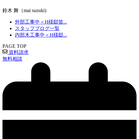
鈴木 舞（mai suzuki)
外部工事中＜H様邸笛...
スタッフブログ一覧
内部木工事中＜H様邸...
PAGE TOP
資料請求
無料相談