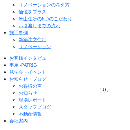
おやこ工作教室 開催！
リノベーションの考え方
価値をプラス
終了しました
米山住研の6つのこだわり
お引渡しまでの流れ
開催日
施工事例
2023/8/5
新築注文住宅
リノベーション
開催時間
9：00～12：00
お客様インタビュー
開催場所
平屋 -PATRIE-
（株）米山住研
見学会・イベント
お知らせ・ブログ
4年ぶりの『おやこ工作教室』開催！
お客様の声
この行事を通じて子供たちとご家族の思い出づくり、
お知らせ
木材に触れ合うことで、ものづくりの楽しさ、
現場レポート
自然の大切さも感じていただけたら幸いです♪
スタッフブログ
不動産情報
お問い合わせは
会社案内
↓ ↓ ↓