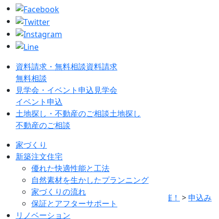
資料請求・無料相談
資料請求
無料相談
見学会・イベント申込
見学会
イベント申込
土地探し・不動産のご相談
土地探し
不動産のご相談
見学会・イベント
家づくり
新築注文住宅
EVENT
優れた快適性能と工法
自然素材を生かしたプランニング
家づくりの流れ
Home
>
見学会・イベント
>
おやこ工作教室開催！
>
申込み
保証とアフターサポート
用紙
>
おやこ工作教室 開催！
リノベーション