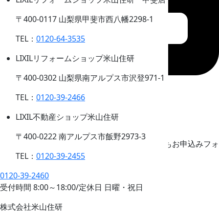
〒400-0117 山梨県甲斐市西八幡2298-1
TEL：
0120-64-3535
LIXILリフォームショップ米山住研
〒400-0302 山梨県南アルプス市沢登971-1
イベント
TEL
CONTACT
TEL：
0120-39-2466
0120-39-2460
LIXIL不動産ショップ米山住研
受付時間
8:00
～
18:00
/
定休日 日曜・祝日
〒400-0222 南アルプス市飯野2973-3
資料請求・ご相談・見学会予約など、お電話でもお申込みフォ
ームからでもお受付しております。
TEL：
0120-39-2455
お気軽にお問い合わせください。
0120-39-2460
受付時間
8:00
～
18:00
/
定休日 日曜・祝日
株式会社米山住研