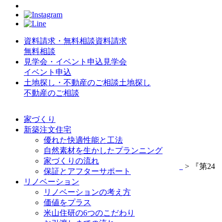
資料請求・無料相談
資料請求
無料相談
見学会・イベント申込
見学会
イベント申込
土地探し・不動産のご相談
土地探し
不動産のご相談
見学会・イベント
家づくり
新築注文住宅
event
優れた快適性能と工法
自然素材を生かしたプランニング
家づくりの流れ
Home
>
見学会・イベント
>
おやこ工作教室開催！
>
『第24
保証とアフターサポート
回おやこ工作教室』
リノベーション
リノベーションの考え方
『第24回おやこ工作教室』
価値をプラス
米山住研の6つのこだわり