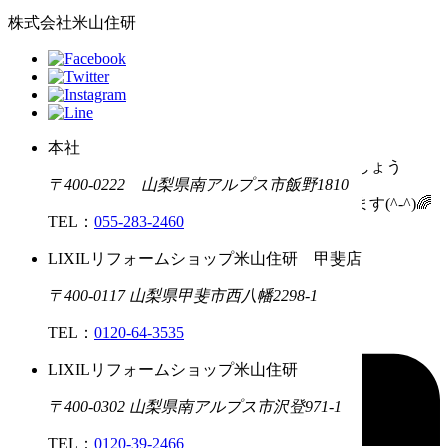
TEL：0120ｰ39ｰ2460
株式会社米山住研
（営業時間｜8:00～17:30)
（休 日｜日曜・祝日）
本社
世界に一つの作品づくりを 一緒につくりましょう
〒400-0222 山梨県南アルプス市飯野1810
みなさまとお会いできるのを楽しみにしております(^-^)🌈
TEL：
055-283-2460
PAGE TOP
LIXILリフォームショップ米山住研 甲斐店
資料請求
無料相談
〒400-0117 山梨県甲斐市西八幡2298-1
TEL：
0120-64-3535
LIXILリフォームショップ米山住研
〒400-0302 山梨県南アルプス市沢登971-1
TEL：
0120-39-2466