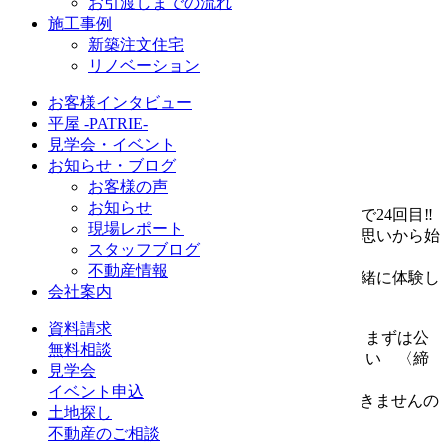
終了しました
お引渡しまでの流れ
施工事例
新築注文住宅
リノベーション
開催日
2026/8/1㊏
お客様インタビュー
開催時間
平屋 -PATRIE-
9:00～12:00
見学会・イベント
開催場所
お知らせ・ブログ
(株)米山住研（南アルプス市飯野1810）
お客様の声
お知らせ
毎年夏の恒例イベント『おやこ工作教室』は今年で24回目‼
現場レポート
子供達に木に触れ合う機会をつくりたい…などの思いから始
スタッフブログ
まりました。
不動産情報
ご家族の思い出づくり、ものづくりの楽しさを一緒に体験し
会社案内
ませんか？
資料請求
【LINE申し込み・又は本社ご来店】となります。まずは公
無料相談
式LINEを『お友だち登録』をしてお申込みください 〈締
見学会
切は7/23㊍〉
イベント申込
●こちらHPからは受付しておりません。返信もできませんの
土地探し
でご了承ください。
不動産のご相談
●ご不明な点がありましたらお電話ください