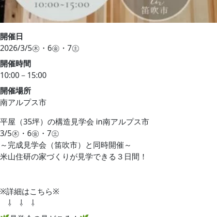
開催日
2026/3/5㊍・6㊎・7㊏
開催時間
10:00－15:00
開催場所
南アルプス市
平屋（35坪）の構造見学会 in南アルプス市
3/5㊍・6㊎・7㊏
～完成見学会（笛吹市）と同時開催～
米山住研の家づくりが見学できる３日間！
※詳細はこちら※
⇩ ⇩ ⇩